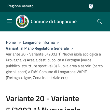
Salta al contenuto principale
Regione Veneto
Comune di Longarone
Home
>
Longarone informa
>
Varianti al Piano Regolatore Generale
>
Variante 20 - Variante 5/2003 1) Nuova isola ecologica a
Provagna 2) Area a dest. pubblica a Fortogna (verde
pubblico, strutture sportive) 3) Nuova area a servizi (parco
giochi, sport) a Faè" Comune di Longarone VARIE
(Fortogna, Igne, Zona industriale ecc)
Variante 20 - Variante
5/2003 1) Nuova isola