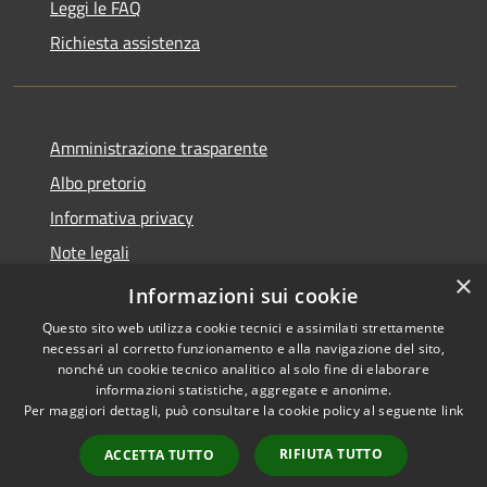
Leggi le FAQ
Richiesta assistenza
Amministrazione trasparente
Albo pretorio
Informativa privacy
Note legali
×
Dichiarazione di accessibilità
Informazioni sui cookie
Questo sito web utilizza cookie tecnici e assimilati strettamente
necessari al corretto funzionamento e alla navigazione del sito,
nonché un cookie tecnico analitico al solo fine di elaborare
informazioni statistiche, aggregate e anonime.
RSS
Copyright © 2026 • Comune di
Per maggiori dettagli, può consultare la cookie policy al seguente
link
Accessibilità
Longarone • Powered by
Privacy
Municipium
Accesso
•
RIFIUTA TUTTO
ACCETTA TUTTO
Cookie
redazione