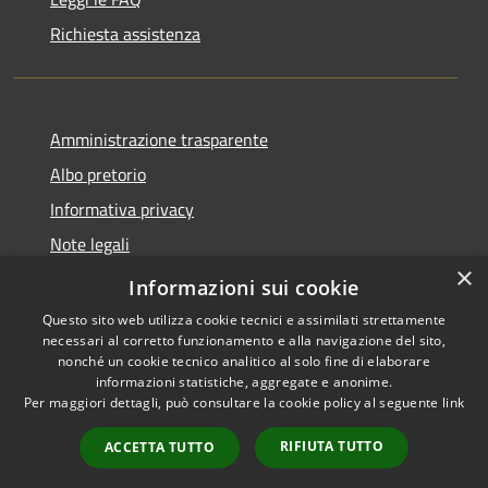
Richiesta assistenza
Amministrazione trasparente
Albo pretorio
Informativa privacy
Note legali
×
Dichiarazione di accessibilità
Informazioni sui cookie
Questo sito web utilizza cookie tecnici e assimilati strettamente
necessari al corretto funzionamento e alla navigazione del sito,
nonché un cookie tecnico analitico al solo fine di elaborare
informazioni statistiche, aggregate e anonime.
RSS
Copyright © 2026 • Comune di
Per maggiori dettagli, può consultare la cookie policy al seguente
link
Accessibilità
Longarone • Powered by
Privacy
Municipium
Accesso
•
RIFIUTA TUTTO
ACCETTA TUTTO
Cookie
redazione