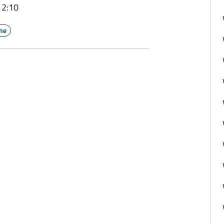
12:10
one