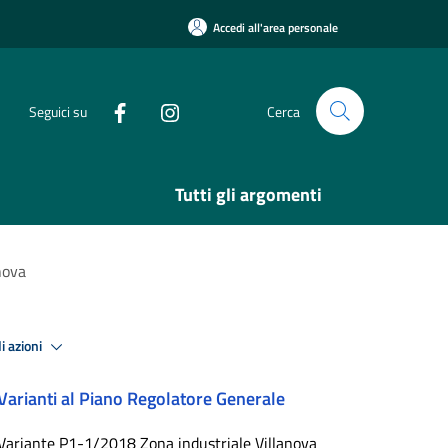
Accedi all'area personale
Seguici su
Cerca
Tutti gli argomenti
nova
i azioni
Varianti al Piano Regolatore Generale
Variante P1-1/2018 Zona industriale Villanova