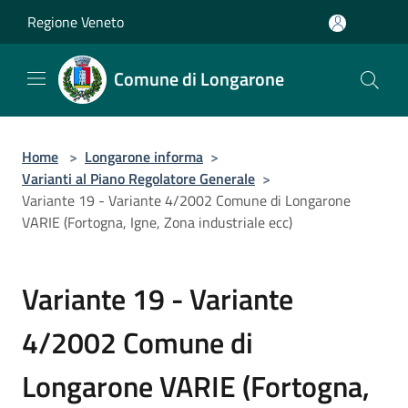
Salta al contenuto principale
Regione Veneto
Comune di Longarone
Home
>
Longarone informa
>
Varianti al Piano Regolatore Generale
>
Variante 19 - Variante 4/2002 Comune di Longarone
VARIE (Fortogna, Igne, Zona industriale ecc)
Variante 19 - Variante
4/2002 Comune di
Longarone VARIE (Fortogna,