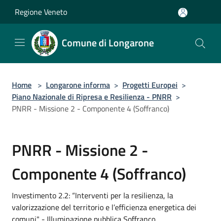
Salta al contenuto principale
Regione Veneto
Comune di Longarone
Home
>
Longarone informa
>
Progetti Europei
>
Piano Nazionale di Ripresa e Resilienza - PNRR
>
PNRR - Missione 2 - Componente 4 (Soffranco)
PNRR - Missione 2 -
Componente 4 (Soffranco)
Investimento 2.2: “Interventi per la resilienza, la
valorizzazione del territorio e l’efficienza energetica dei
comuni" - Illuminazione pubblica Soffranco