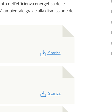
to dell’efficienza energetica delle
tà ambientale grazie alla dismissione dei
PDF
Scarica
PDF
Scarica