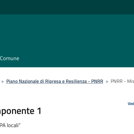
il Comune
>
Piano Nazionale di Ripresa e Resilienza - PNRR
>
PNRR - Mis
Ved
mponente 1
PA locali”