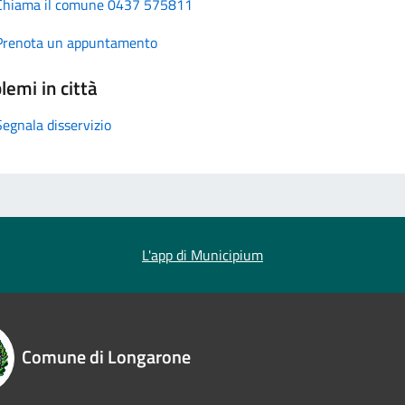
Chiama il comune 0437 575811
Prenota un appuntamento
lemi in città
Segnala disservizio
L'app di Municipium
Comune di Longarone