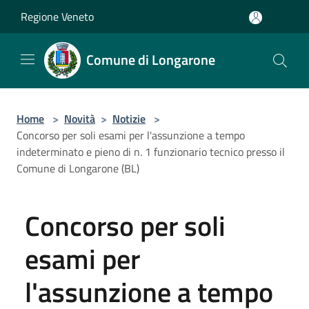
Salta al contenuto principale
Regione Veneto
Comune di Longarone
Home
>
Novità
>
Notizie
>
Concorso per soli esami per l'assunzione a tempo
indeterminato e pieno di n. 1 funzionario tecnico presso il
Comune di Longarone (BL)
Concorso per soli
esami per
l'assunzione a tempo