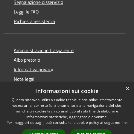
Segnalazione disservizio
Leggi le FAQ
Richiesta assistenza
Amministrazione trasparente
Albo pretorio
Informativa privacy
Note legali
×
Dichiarazione di accessibilità
Informazioni sui cookie
Questo sito web utilizza cookie tecnici e assimilati strettamente
necessari al corretto funzionamento e alla navigazione del sito,
nonché un cookie tecnico analitico al solo fine di elaborare
informazioni statistiche, aggregate e anonime.
RSS
Copyright © 2026 • Comune di
Per maggiori dettagli, può consultare la cookie policy al seguente
link
Accessibilità
Longarone • Powered by
Privacy
Municipium
Accesso
•