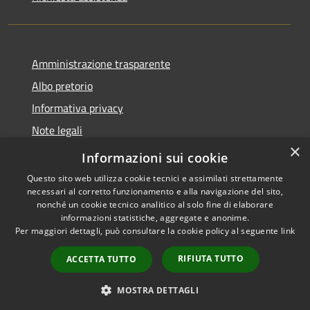
Amministrazione trasparente
Albo pretorio
Informativa privacy
Note legali
×
Dichiarazione di accessibilità
Informazioni sui cookie
Questo sito web utilizza cookie tecnici e assimilati strettamente
necessari al corretto funzionamento e alla navigazione del sito,
nonché un cookie tecnico analitico al solo fine di elaborare
informazioni statistiche, aggregate e anonime.
RSS
Copyright © 2026 • Comune di
Per maggiori dettagli, può consultare la cookie policy al seguente
link
Accessibilità
Longarone • Powered by
Privacy
Municipium
Accesso
•
RIFIUTA TUTTO
ACCETTA TUTTO
Cookie
redazione
Mappa del sito
MOSTRA DETTAGLI