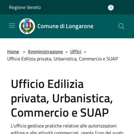
Salta al contenuto principale
Regione Veneto
Comune di Longarone
Home
>
Amministrazione
>
Uffici
>
Ufficio Edilizia privata, Urbanistica, Commercio e SUAP
Ufficio Edilizia
privata, Urbanistica,
Commercio e SUAP
L'ufficio gestisce pratiche relative alle autorizzazioni
edilizie e alle attività commerciali, regola l'uso del suolo