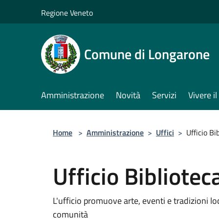
Salta al contenuto principale
Regione Veneto
Comune di Longarone
Amministrazione
Novità
Servizi
Vivere 
Home
>
Amministrazione
>
Uffici
>
Ufficio Bi
Ufficio Biblioteca
L'ufficio promuove arte, eventi e tradizioni lo
comunità