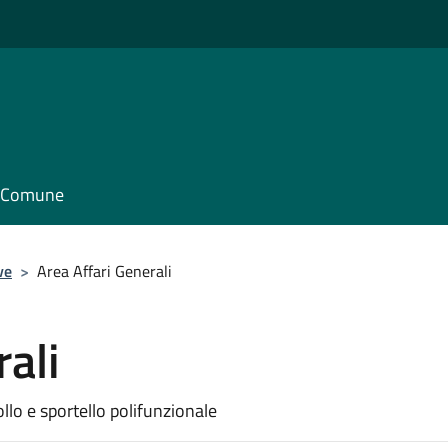
il Comune
ve
>
Area Affari Generali
ali
ollo e sportello polifunzionale