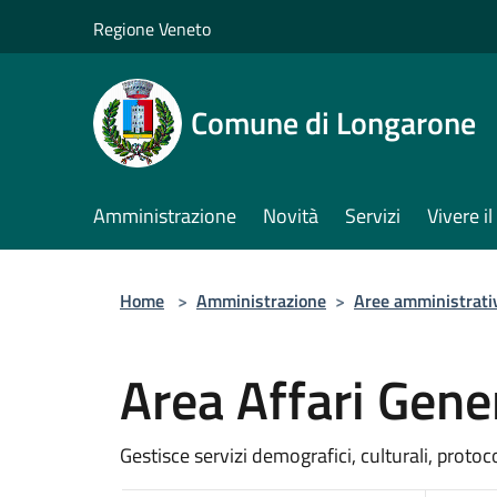
Salta al contenuto principale
Regione Veneto
Comune di Longarone
Amministrazione
Novità
Servizi
Vivere 
Home
>
Amministrazione
>
Aree amministrati
Area Affari Gener
Gestisce servizi demografici, culturali, protoc