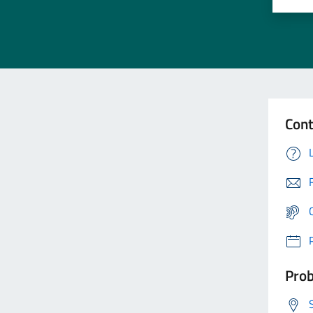
Cont
Prob