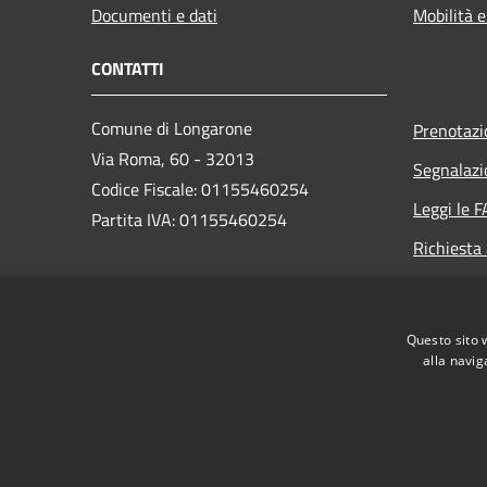
Documenti e dati
Mobilità e
CONTATTI
Comune di Longarone
Prenotaz
Via Roma, 60 - 32013
Segnalazi
Codice Fiscale: 01155460254
Leggi le 
Partita IVA: 01155460254
Richiesta
PEC:
comune.longarone.bl@pecveneto.it
Questo sito 
Centralino Unico:
+39 0437 575811
alla navig