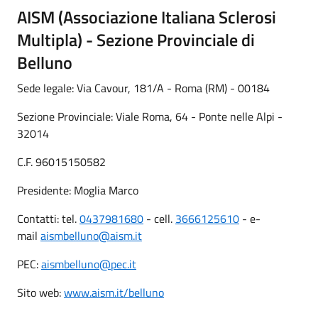
AISM (Associazione Italiana Sclerosi
Multipla) - Sezione Provinciale di
Belluno
Sede legale: Via Cavour, 181/A - Roma (RM) - 00184
Sezione Provinciale: Viale Roma, 64 - Ponte nelle Alpi -
32014
C.F. 96015150582
Presidente: Moglia Marco
Contatti: tel.
0437981680
- cell.
3666125610
- e-
mail
aismbelluno@aism.it
PEC:
aismbelluno@pec.it
Sito web:
www.aism.it/belluno