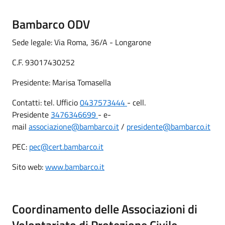
Bambarco ODV
Sede legale: Via Roma, 36/A - Longarone
C.F. 93017430252
Presidente: Marisa Tomasella
Contatti: tel. Ufficio
0437573444
- cell.
Presidente
3476346699
- e-
mail
associazione@bambarco.it
/
presidente@bambarco.it
PEC:
pec@cert.bambarco.it
Sito web:
www.bambarco.it
Coordinamento delle Associazioni di
Volontariato di Protezione Civile