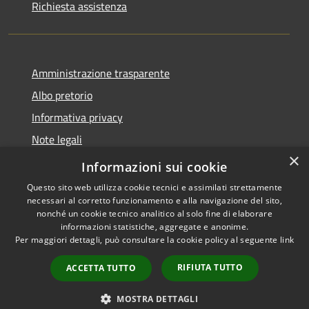
Richiesta assistenza
Amministrazione trasparente
Albo pretorio
Informativa privacy
Note legali
×
Dichiarazione di accessibilità
Informazioni sui cookie
Questo sito web utilizza cookie tecnici e assimilati strettamente
necessari al corretto funzionamento e alla navigazione del sito,
nonché un cookie tecnico analitico al solo fine di elaborare
informazioni statistiche, aggregate e anonime.
RSS
Copyright © 2026 • Comune di
Per maggiori dettagli, può consultare la cookie policy al seguente
link
Accessibilità
Longarone • Powered by
Privacy
Municipium
Accesso
•
RIFIUTA TUTTO
ACCETTA TUTTO
Cookie
redazione
Mappa del sito
MOSTRA DETTAGLI