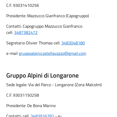
C.F. 93031410256
Presidente: Mazzucco Gianfranco (Capogruppo)
Contatti: Capogruppo Mazzucco Gianfranco
cell.
3487382472
Segretario Olivier Thomas cell.
3483048180
e-mail
gruppoalpinicastellavazzo@gmail.com
Gruppo Alpini di Longarone
Sede legale: Via del Parco - Longarone (Zona Malcolm)
C.F. 93031150258
Presidente: De Bona Marino
Contatti: cell.
3483916782
- e-