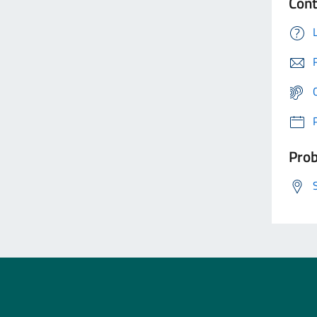
Cont
Prob