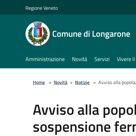
Salta al contenuto principale
Regione Veneto
Comune di Longarone
Amministrazione
Novità
Servizi
Vivere 
Home
>
Novità
>
Notizie
>
Avviso alla popol
Avviso alla popo
sospensione fer