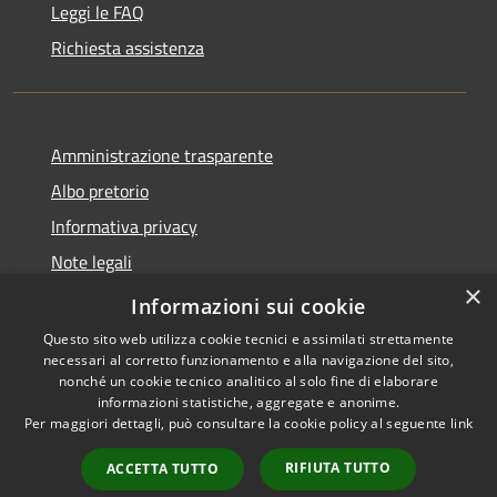
Leggi le FAQ
Richiesta assistenza
Amministrazione trasparente
Albo pretorio
Informativa privacy
Note legali
×
Dichiarazione di accessibilità
Informazioni sui cookie
Questo sito web utilizza cookie tecnici e assimilati strettamente
necessari al corretto funzionamento e alla navigazione del sito,
nonché un cookie tecnico analitico al solo fine di elaborare
informazioni statistiche, aggregate e anonime.
RSS
Copyright © 2026 • Comune di
Per maggiori dettagli, può consultare la cookie policy al seguente
link
Accessibilità
Longarone • Powered by
Privacy
Municipium
Accesso
•
RIFIUTA TUTTO
ACCETTA TUTTO
Cookie
redazione