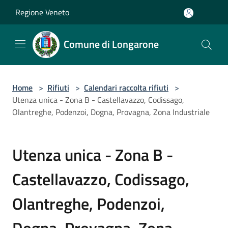
Salta al contenuto principale
Regione Veneto
Comune di Longarone
Home
>
Rifiuti
>
Calendari raccolta rifiuti
>
Utenza unica - Zona B - Castellavazzo, Codissago,
Olantreghe, Podenzoi, Dogna, Provagna, Zona Industriale
Utenza unica - Zona B -
Castellavazzo, Codissago,
Olantreghe, Podenzoi,
Dogna, Provagna, Zona