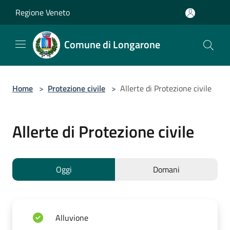
Salta al contenuto principale
Regione Veneto
Comune di Longarone
Home
>
Protezione civile
>
Allerte di Protezione civile
Allerte di Protezione civile
Oggi
Domani
Alluvione