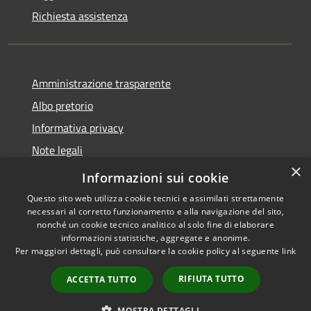
Richiesta assistenza
Amministrazione trasparente
Albo pretorio
Informativa privacy
Note legali
×
Dichiarazione di accessibilità
Informazioni sui cookie
Questo sito web utilizza cookie tecnici e assimilati strettamente
necessari al corretto funzionamento e alla navigazione del sito,
nonché un cookie tecnico analitico al solo fine di elaborare
informazioni statistiche, aggregate e anonime.
RSS
Copyright © 2026 • Comune di
Per maggiori dettagli, può consultare la cookie policy al seguente
link
Accessibilità
Longarone • Powered by
Privacy
Municipium
Accesso
•
RIFIUTA TUTTO
ACCETTA TUTTO
Cookie
redazione
Mappa del sito
MOSTRA DETTAGLI