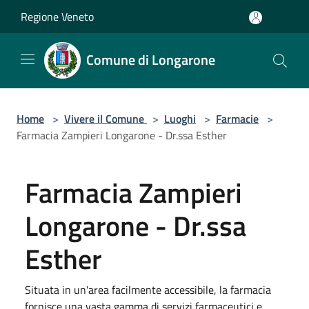
Salta al contenuto principale
Regione Veneto
Comune di Longarone
Home
>
Vivere il Comune
>
Luoghi
>
Farmacie
>
Farmacia Zampieri Longarone - Dr.ssa Esther
Farmacia Zampieri
Longarone - Dr.ssa
Esther
Situata in un'area facilmente accessibile, la farmacia
fornisce una vasta gamma di servizi farmaceutici e