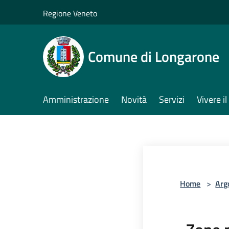
Salta al contenuto principale
Regione Veneto
Comune di Longarone
Amministrazione
Novità
Servizi
Vivere 
Home
>
Arg