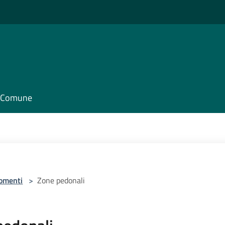
il Comune
omenti
>
Zone pedonali