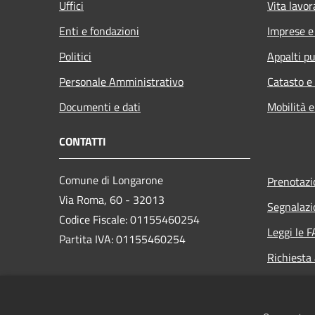
Uffici
Vita lavor
Enti e fondazioni
Imprese 
Politici
Appalti pu
Personale Amministrativo
Catasto e
Documenti e dati
Mobilità e
CONTATTI
Comune di Longarone
Prenotaz
Via Roma, 60 - 32013
Segnalazi
Codice Fiscale: 01155460254
Leggi le 
Partita IVA: 01155460254
Richiesta
PEC:
comune.longarone.bl@pecveneto.it