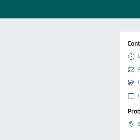
Cont
Prob