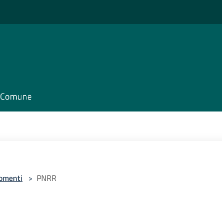
il Comune
omenti
>
PNRR