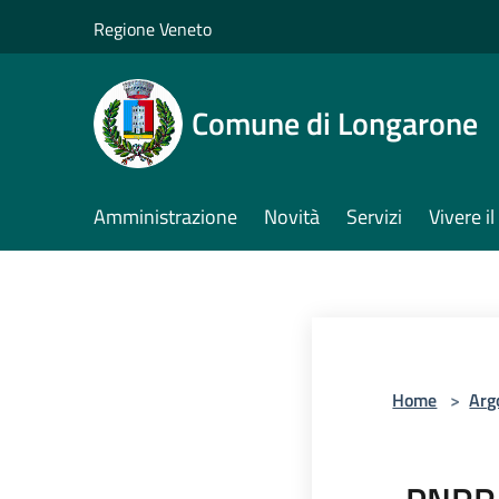
Salta al contenuto principale
Regione Veneto
Comune di Longarone
Amministrazione
Novità
Servizi
Vivere 
Home
>
Arg