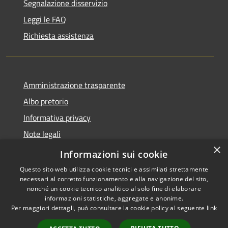
Segnalazione disservizio
Leggi le FAQ
Richiesta assistenza
Amministrazione trasparente
Albo pretorio
Informativa privacy
Note legali
×
Dichiarazione di accessibilità
Informazioni sui cookie
Questo sito web utilizza cookie tecnici e assimilati strettamente
necessari al corretto funzionamento e alla navigazione del sito,
nonché un cookie tecnico analitico al solo fine di elaborare
informazioni statistiche, aggregate e anonime.
RSS
Copyright © 2026 • Comune di
Per maggiori dettagli, può consultare la cookie policy al seguente
link
Accessibilità
Longarone • Powered by
Privacy
Municipium
Accesso
•