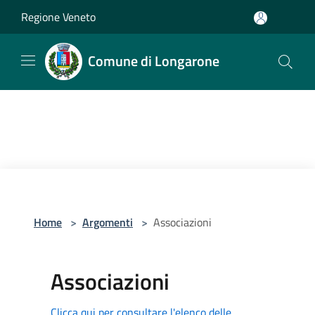
Salta al contenuto principale
Regione Veneto
Comune di Longarone
Home
>
Argomenti
>
Associazioni
Associazioni
Clicca qui per consultare l'elenco delle