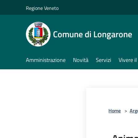
Salta al contenuto principale
Regione Veneto
Comune di Longarone
Amministrazione
Novità
Servizi
Vivere 
Home
>
Arg