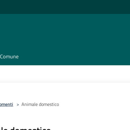
il Comune
omenti
>
Animale domestico