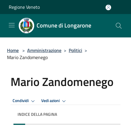
Salta al contenuto principale
Regione Veneto
Comune di Longarone
Home
>
Amministrazione
>
Politici
>
Mario Zandomenego
Mario Zandomenego
Condividi
Vedi azioni
INDICE DELLA PAGINA