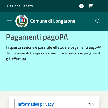
Salta al contenuto principale
Regione Veneto

Comune di Longarone
Pagamenti pagoPA
In questa sezione è possibile effettuare pagamenti pagoPA
del Comune di Longarone o verificare l’esito dei pagamenti
già effettuati.
Informativa privacy
2/6
Scegli il pagamento
Dati anagrafici
Paga
Riepilogo