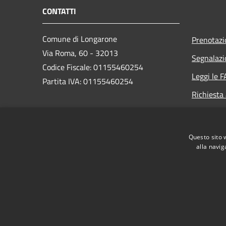
CONTATTI
Comune di Longarone
Prenotaz
Via Roma, 60 - 32013
Segnalazi
Codice Fiscale: 01155460254
Leggi le 
Partita IVA: 01155460254
Richiesta
PEC:
comune.longarone.bl@pecveneto.it
Questo sito 
Centralino Unico:
+39 0437 575811
alla navig
RSS
Accessibilità
Privacy
Cookie
Mappa de