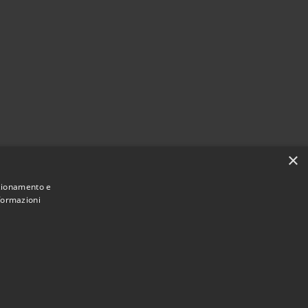
×
nzionamento e
nformazioni
Municipium
Accesso redazione
Longarone • Powered by
•