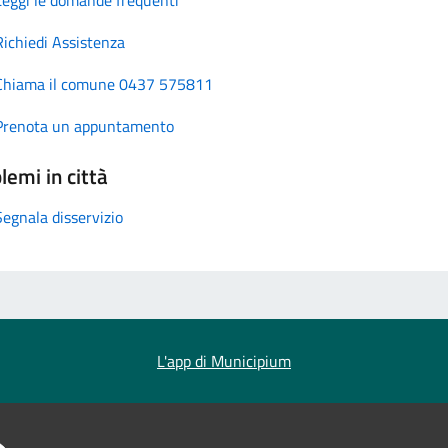
Richiedi Assistenza
Chiama il comune 0437 575811
Prenota un appuntamento
lemi in città
Segnala disservizio
L'app di Municipium