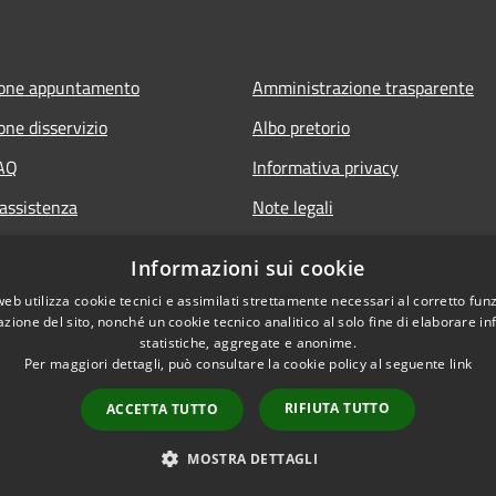
ione appuntamento
Amministrazione trasparente
one disservizio
Albo pretorio
FAQ
Informativa privacy
 assistenza
Note legali
Dichiarazione di accessibilità
Informazioni sui cookie
web utilizza cookie tecnici e assimilati strettamente necessari al corretto fu
azione del sito, nonché un cookie tecnico analitico al solo fine di elaborare i
statistiche, aggregate e anonime.
Per maggiori dettagli, può consultare la cookie policy al seguente
link
RIFIUTA TUTTO
ACCETTA TUTTO
l sito
Copyright © 2026 • Comune di 
MOSTRA DETTAGLI