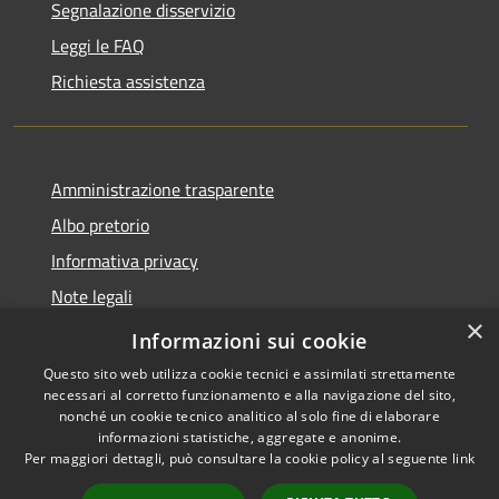
Segnalazione disservizio
Leggi le FAQ
Richiesta assistenza
Amministrazione trasparente
Albo pretorio
Informativa privacy
Note legali
×
Dichiarazione di accessibilità
Informazioni sui cookie
Questo sito web utilizza cookie tecnici e assimilati strettamente
necessari al corretto funzionamento e alla navigazione del sito,
nonché un cookie tecnico analitico al solo fine di elaborare
informazioni statistiche, aggregate e anonime.
RSS
Copyright © 2026 • Comune di
Per maggiori dettagli, può consultare la cookie policy al seguente
link
Accessibilità
Longarone • Powered by
Privacy
Municipium
Accesso
•