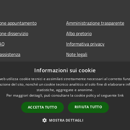
ione appuntamento
Amministrazione trasparente
one disservizio
Albo pretorio
FAQ
Informativa privacy
 assistenza
Note legali
Dichiarazione di accessibilità
Informazioni sui cookie
web utilizza cookie tecnici e assimilati strettamente necessari al corretto fu
azione del sito, nonché un cookie tecnico analitico al solo fine di elaborare i
statistiche, aggregate e anonime.
Per maggiori dettagli, può consultare la cookie policy al seguente
link
RIFIUTA TUTTO
ACCETTA TUTTO
l sito
Copyright © 2026 • Comune di 
MOSTRA DETTAGLI