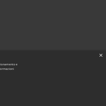
×
nzionamento e
nformazioni
Municipium
Accesso redazione
Longarone • Powered by
•