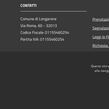
CONTATTI
Comune di Longarone
Prenotaz
Via Roma, 60 - 32013
Segnalazi
Codice Fiscale: 01155460254
Leggi le 
Partita IVA: 01155460254
Richiesta
PEC:
comune.longarone.bl@pecveneto.it
Questo sito 
Centralino Unico:
+39 0437 575811
alla navig
RSS
Accessibilità
Privacy
Cookie
Mappa de