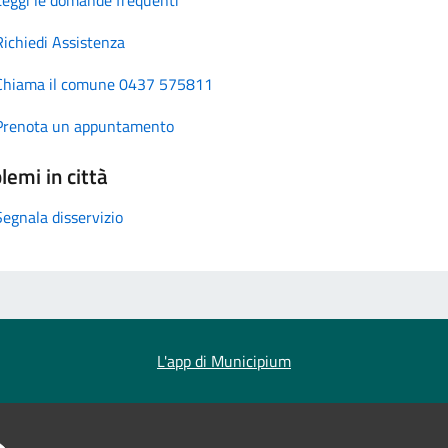
Richiedi Assistenza
Chiama il comune 0437 575811
Prenota un appuntamento
lemi in città
Segnala disservizio
L'app di Municipium