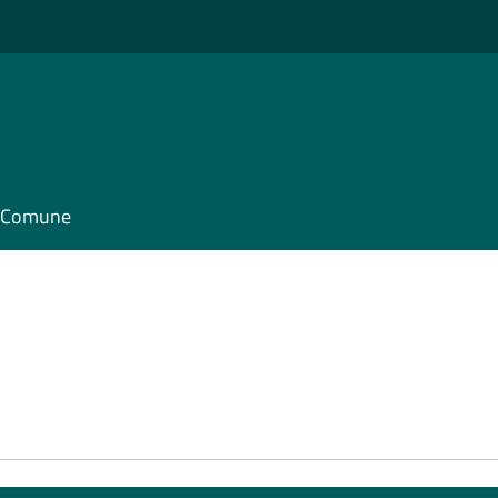
il Comune
e