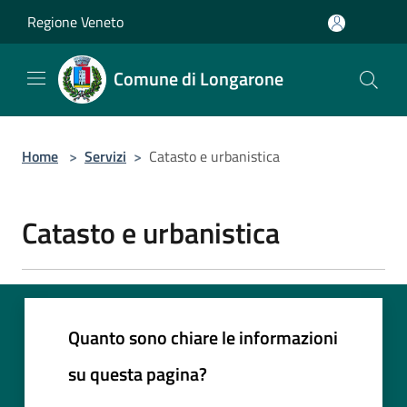
Salta al contenuto principale
Regione Veneto
Comune di Longarone
Home
>
Servizi
>
Catasto e urbanistica
Catasto e urbanistica
Quanto sono chiare le informazioni
su questa pagina?