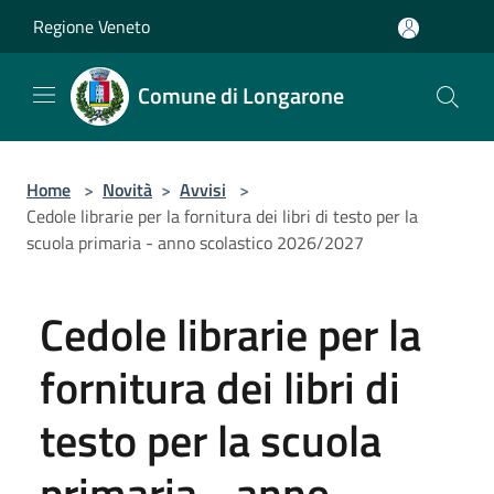
Salta al contenuto principale
Regione Veneto
Comune di Longarone
Home
>
Novità
>
Avvisi
>
Cedole librarie per la fornitura dei libri di testo per la
scuola primaria - anno scolastico 2026/2027
Cedole librarie per la
fornitura dei libri di
testo per la scuola
primaria - anno