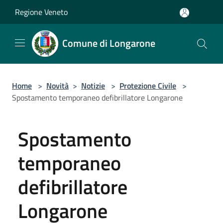
Salta al contenuto principale
Regione Veneto
Comune di Longarone
Home
>
Novità
>
Notizie
>
Protezione Civile
>
Spostamento temporaneo defibrillatore Longarone
Spostamento
temporaneo
defibrillatore
Longarone