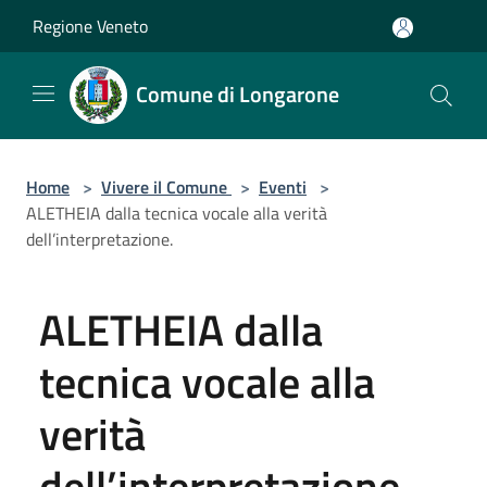
Salta al contenuto principale
Regione Veneto
Comune di Longarone
Home
>
Vivere il Comune
>
Eventi
>
ALETHEIA dalla tecnica vocale alla verità
dell’interpretazione.
ALETHEIA dalla
tecnica vocale alla
verità
dell’interpretazione.