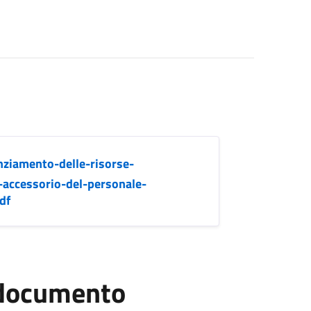
nziamento-delle-risorse-
o-accessorio-del-personale-
df
l documento