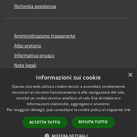
Richiesta assistenza
Amministrazione trasparente
Albo pretorio
Informativa privacy
Note legali
×
Dichiarazione di accessibilità
Informazioni sui cookie
Questo sito web utilizza cookie tecnici e assimilati strettamente
necessari al corretto funzionamento e alla navigazione del sito,
nonché un cookie tecnico analitico al solo fine di elaborare
informazioni statistiche, aggregate e anonime.
RSS
Copyright © 2026 • Comune di
Per maggiori dettagli, può consultare la cookie policy al seguente
link
Accessibilità
Longarone • Powered by
Privacy
Municipium
Accesso
•
RIFIUTA TUTTO
ACCETTA TUTTO
Cookie
redazione
Mappa del sito
MOSTRA DETTAGLI