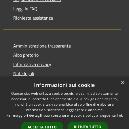
Leggi le FAQ
Richiesta assistenza
Amministrazione trasparente
Albo pretorio
Informativa privacy
Note legali
×
Dichiarazione di accessibilità
Informazioni sui cookie
Questo sito web utilizza cookie tecnici e assimilati strettamente
necessari al corretto funzionamento e alla navigazione del sito,
nonché un cookie tecnico analitico al solo fine di elaborare
informazioni statistiche, aggregate e anonime.
RSS
Copyright © 2026 • Comune di
Per maggiori dettagli, può consultare la cookie policy al seguente
link
Accessibilità
Longarone • Powered by
Privacy
Municipium
Accesso
•
RIFIUTA TUTTO
ACCETTA TUTTO