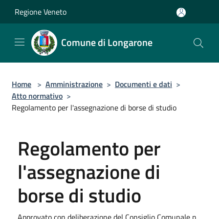
Salta al contenuto principale
Regione Veneto
Comune di Longarone
Home
>
Amministrazione
>
Documenti e dati
>
Atto normativo
>
Regolamento per l'assegnazione di borse di studio
Regolamento per
l'assegnazione di
borse di studio
Approvato con deliberazione del Consiglio Comunale n.