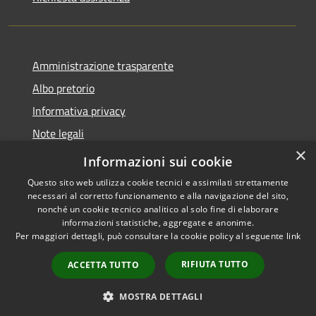
Amministrazione trasparente
Albo pretorio
Informativa privacy
Note legali
×
Dichiarazione di accessibilità
Informazioni sui cookie
Questo sito web utilizza cookie tecnici e assimilati strettamente
necessari al corretto funzionamento e alla navigazione del sito,
nonché un cookie tecnico analitico al solo fine di elaborare
informazioni statistiche, aggregate e anonime.
RSS
Copyright © 2026 • Comune di
Per maggiori dettagli, può consultare la cookie policy al seguente
link
Accessibilità
Longarone • Powered by
Privacy
Municipium
Accesso
•
RIFIUTA TUTTO
ACCETTA TUTTO
Cookie
redazione
Mappa del sito
MOSTRA DETTAGLI