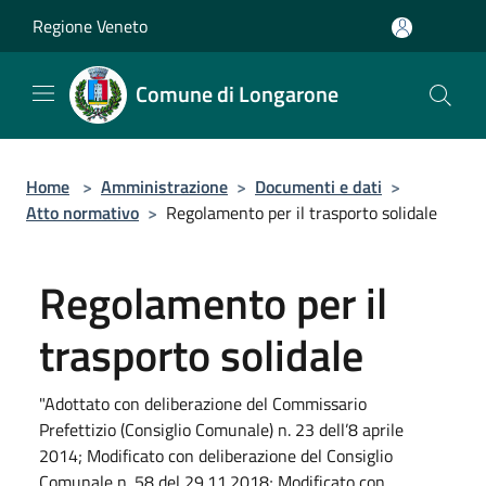
Salta al contenuto principale
Regione Veneto
Comune di Longarone
Home
>
Amministrazione
>
Documenti e dati
>
Atto normativo
>
Regolamento per il trasporto solidale
Regolamento per il
trasporto solidale
"Adottato con deliberazione del Commissario
Prefettizio (Consiglio Comunale) n. 23 dell’8 aprile
2014; Modificato con deliberazione del Consiglio
Comunale n. 58 del 29.11.2018; Modificato con