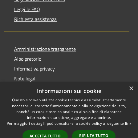
Leggi le FAQ
Richiesta assistenza
Amministrazione trasparente
Albo pretorio
Informativa privacy
Note legali
×
Dichiarazione di accessibilità
Informazioni sui cookie
Questo sito web utilizza cookie tecnici e assimilati strettamente
necessari al corretto funzionamento e alla navigazione del sito,
nonché un cookie tecnico analitico al solo fine di elaborare
informazioni statistiche, aggregate e anonime.
RSS
Copyright © 2026 • Comune di
Per maggiori dettagli, può consultare la cookie policy al seguente
link
Accessibilità
Longarone • Powered by
Privacy
Municipium
Accesso
•
RIFIUTA TUTTO
ACCETTA TUTTO