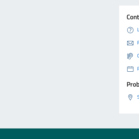
Cont
Prob