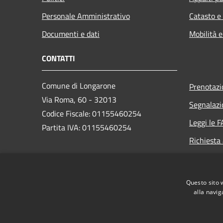
Personale Amministrativo
Catasto e
Documenti e dati
Mobilità e
CONTATTI
Comune di Longarone
Prenotaz
Via Roma, 60 - 32013
Segnalazi
Codice Fiscale: 01155460254
Leggi le 
Partita IVA: 01155460254
Richiesta
PEC:
comune.longarone.bl@pecveneto.it
Questo sito 
Centralino Unico:
+39 0437 575811
alla navig