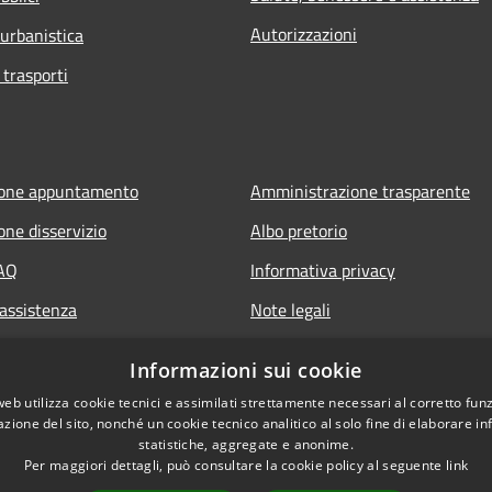
Autorizzazioni
 urbanistica
 trasporti
ione appuntamento
Amministrazione trasparente
one disservizio
Albo pretorio
FAQ
Informativa privacy
 assistenza
Note legali
Dichiarazione di accessibilità
Informazioni sui cookie
web utilizza cookie tecnici e assimilati strettamente necessari al corretto fu
azione del sito, nonché un cookie tecnico analitico al solo fine di elaborare i
statistiche, aggregate e anonime.
Per maggiori dettagli, può consultare la cookie policy al seguente
link