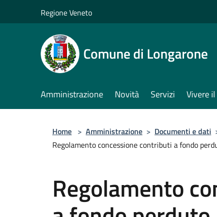
Salta al contenuto principale
Regione Veneto
Comune di Longarone
Amministrazione
Novità
Servizi
Vivere 
Home
>
Amministrazione
>
Documenti e dati
Regolamento concessione contributi a fondo perduto
Regolamento con
a fondo perduto p