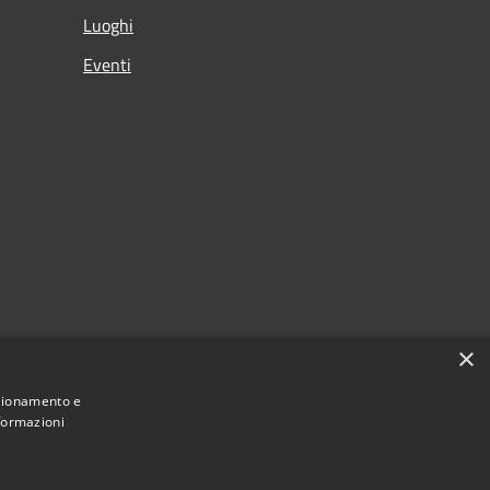
Luoghi
Eventi
×
nzionamento e
nformazioni