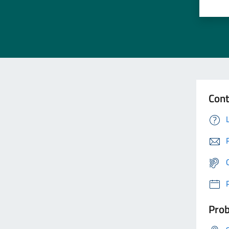
Cont
Prob