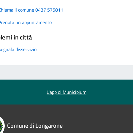
Chiama il comune 0437 575811
Prenota un appuntamento
lemi in città
Segnala disservizio
L'app di Municipium
Comune di Longarone