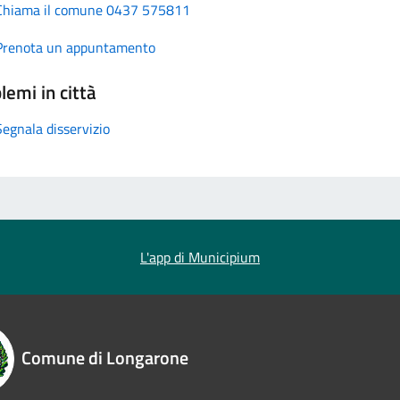
Chiama il comune 0437 575811
Prenota un appuntamento
lemi in città
Segnala disservizio
L'app di Municipium
Comune di Longarone