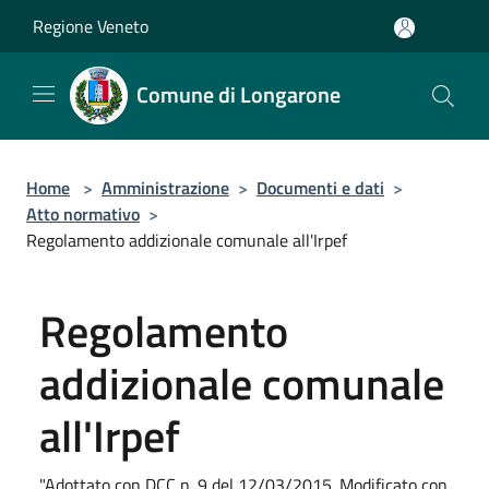
Salta al contenuto principale
Regione Veneto
Comune di Longarone
Home
>
Amministrazione
>
Documenti e dati
>
Atto normativo
>
Regolamento addizionale comunale all'Irpef
Regolamento
addizionale comunale
all'Irpef
"Adottato con DCC n. 9 del 12/03/2015. Modificato con